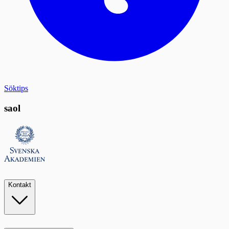
Söktips
saol
Kontakt