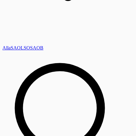
Alla
SAOL
SO
SAOB