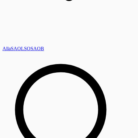
Alla
SAOL
SO
SAOB