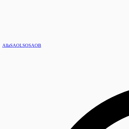
Alla
SAOL
SO
SAOB