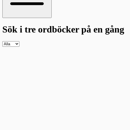
Sök i tre ordböcker
på en gång