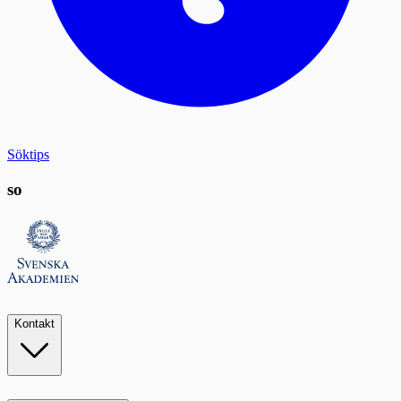
Söktips
so
Kontakt