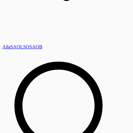
Alla
SAOL
SO
SAOB