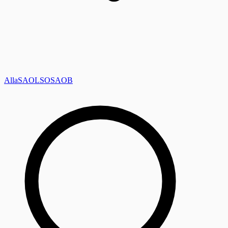
Alla
SAOL
SO
SAOB