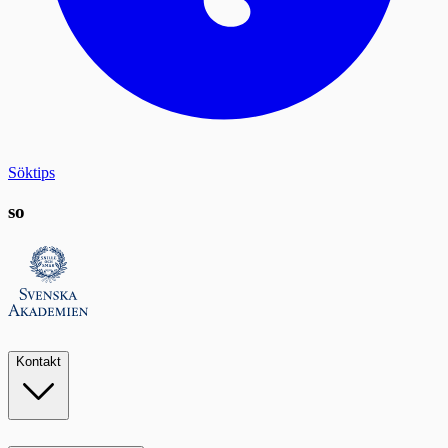
Söktips
so
Kontakt