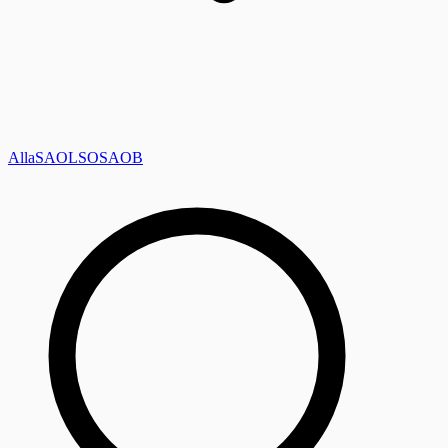
Alla
SAOL
SO
SAOB