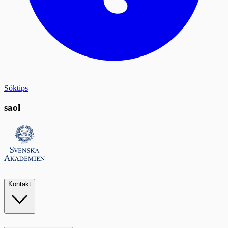
Söktips
saol
Kontakt