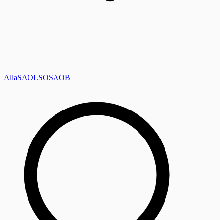
Alla
SAOL
SO
SAOB