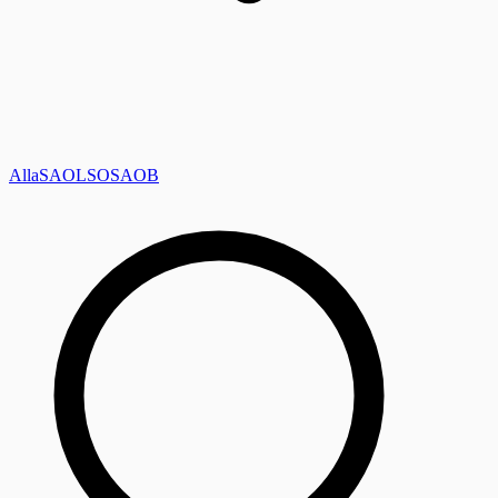
Alla
SAOL
SO
SAOB