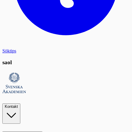
Söktips
saol
Kontakt