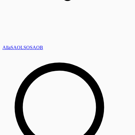
Alla
SAOL
SO
SAOB