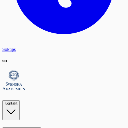
Söktips
so
Kontakt