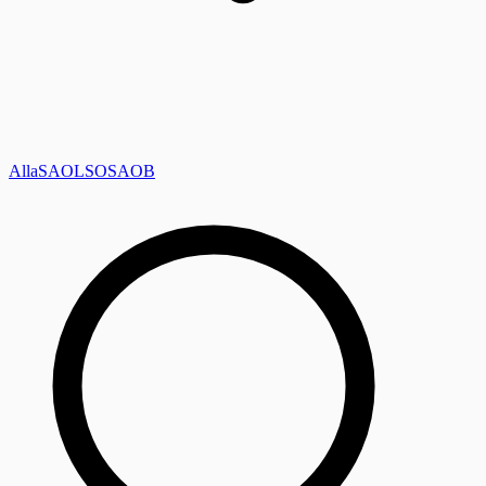
Alla
SAOL
SO
SAOB