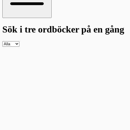
Sök i tre ordböcker
på en gång