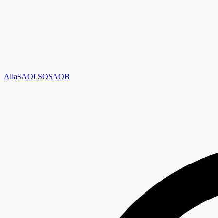
Alla
SAOL
SO
SAOB