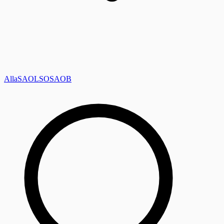
Alla
SAOL
SO
SAOB