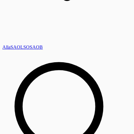
Alla
SAOL
SO
SAOB