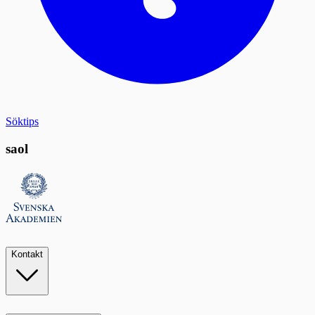
Söktips
saol
Kontakt