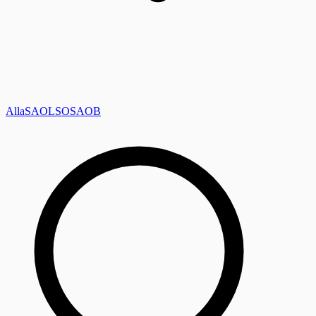
Alla
SAOL
SO
SAOB