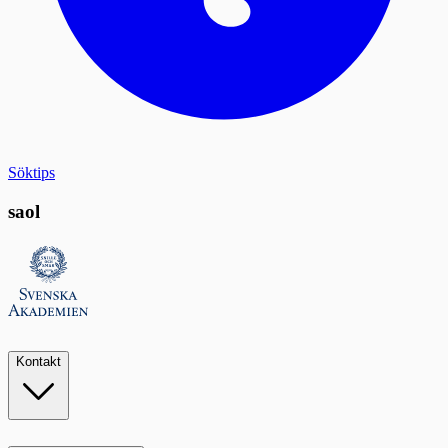
Söktips
saol
Kontakt