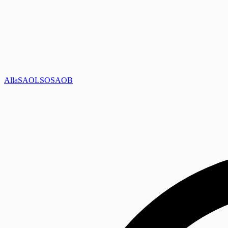
Alla
SAOL
SO
SAOB