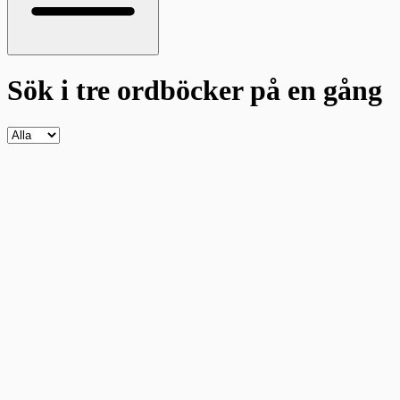
Sök i tre ordböcker
på en gång