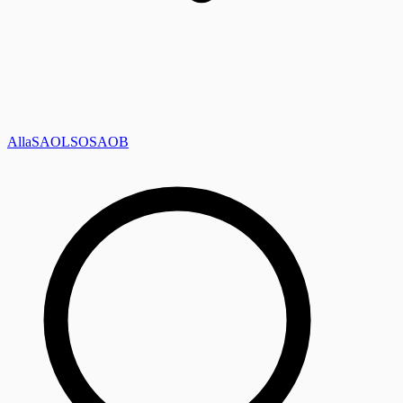
Alla
SAOL
SO
SAOB