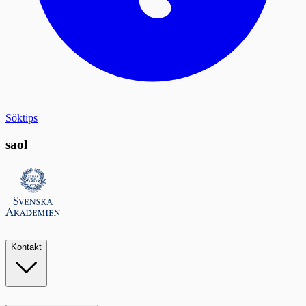
Söktips
saol
Kontakt