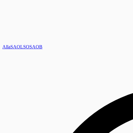
Alla
SAOL
SO
SAOB