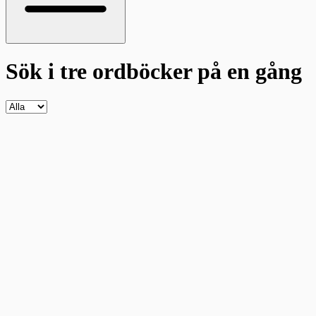
Sök i tre ordböcker
på en gång