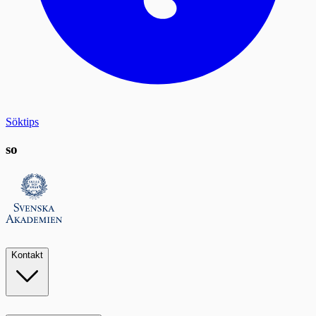
Söktips
so
Kontakt