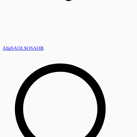
Alla
SAOL
SO
SAOB