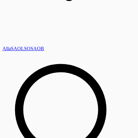
Alla
SAOL
SO
SAOB