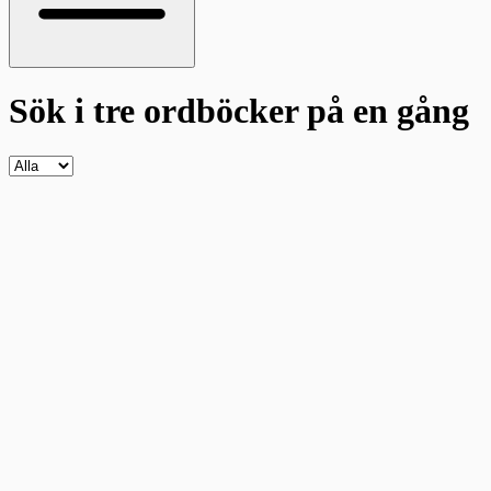
Sök i tre ordböcker
på en gång