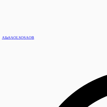
Alla
SAOL
SO
SAOB