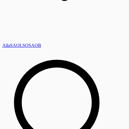
Alla
SAOL
SO
SAOB