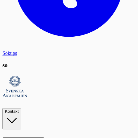
Söktips
so
Kontakt