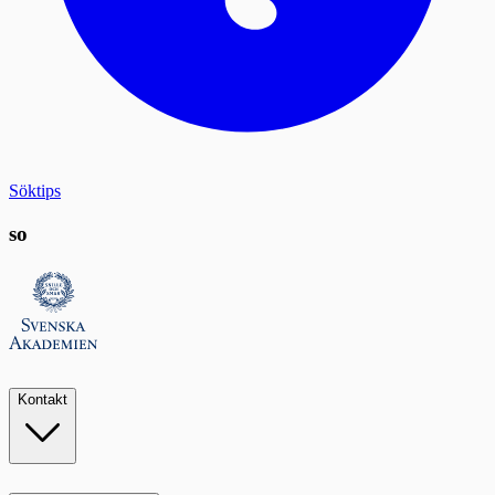
Söktips
so
Kontakt