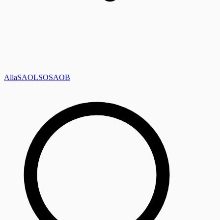
Alla
SAOL
SO
SAOB