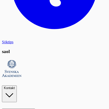
Söktips
saol
Kontakt