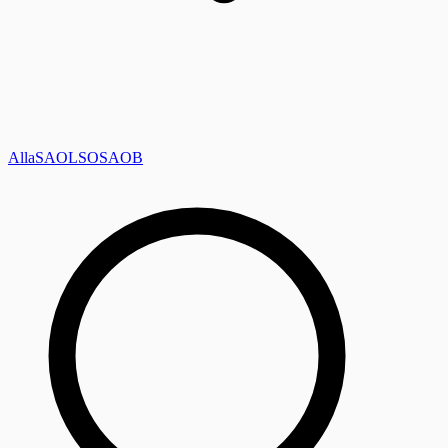
Alla
SAOL
SO
SAOB