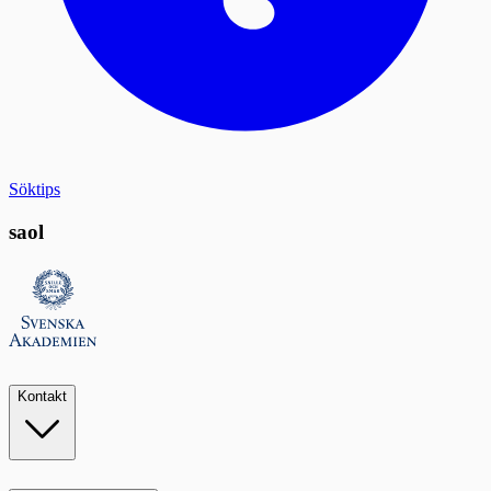
Söktips
saol
Kontakt