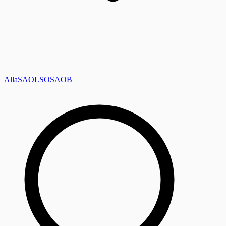
Alla
SAOL
SO
SAOB