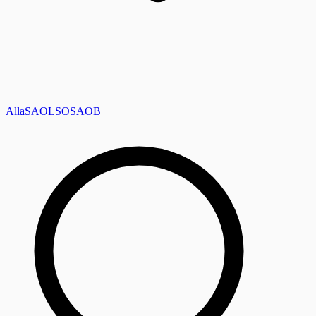
Alla
SAOL
SO
SAOB