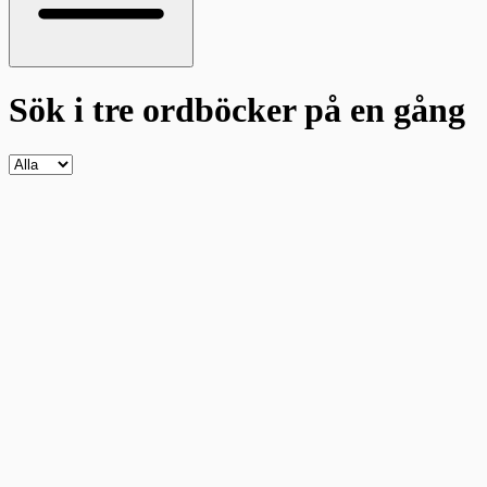
Sök i tre ordböcker
på en gång