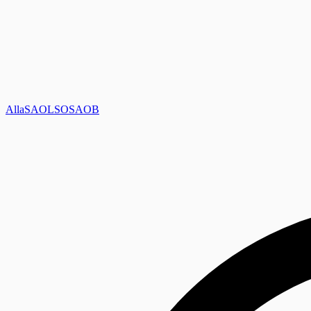
Alla
SAOL
SO
SAOB