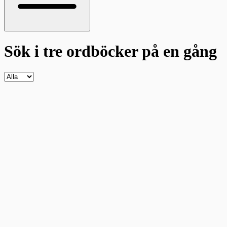
Sök i tre ordböcker
på en gång