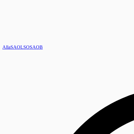
Alla
SAOL
SO
SAOB