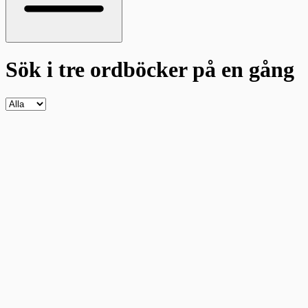
Sök i tre ordböcker
på en gång