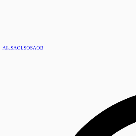
Alla
SAOL
SO
SAOB