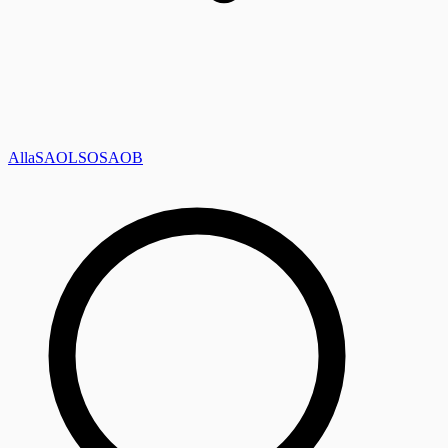
Alla
SAOL
SO
SAOB