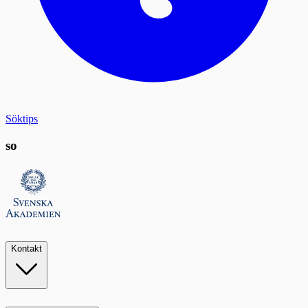
Söktips
so
Kontakt