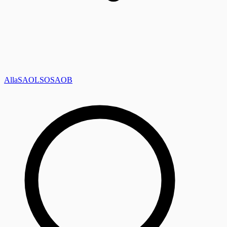
Alla
SAOL
SO
SAOB