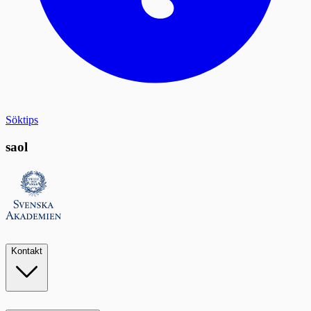
Söktips
saol
Kontakt