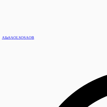
Alla
SAOL
SO
SAOB