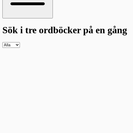
Sök i tre ordböcker
på en gång