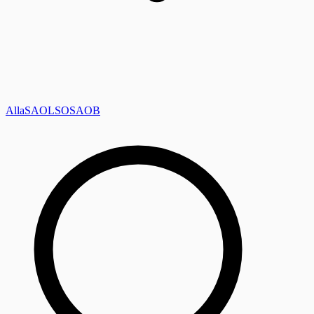
Alla
SAOL
SO
SAOB