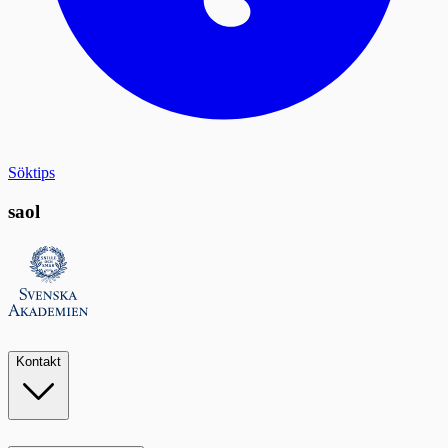
Söktips
saol
Kontakt