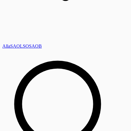
Alla
SAOL
SO
SAOB