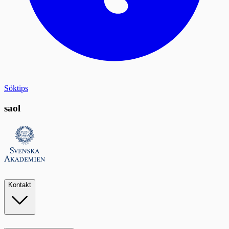
Söktips
saol
Kontakt