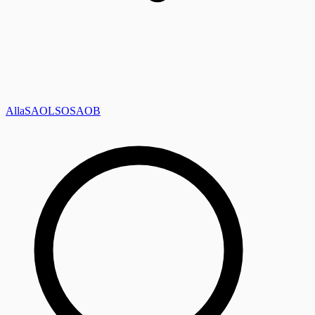
Alla
SAOL
SO
SAOB