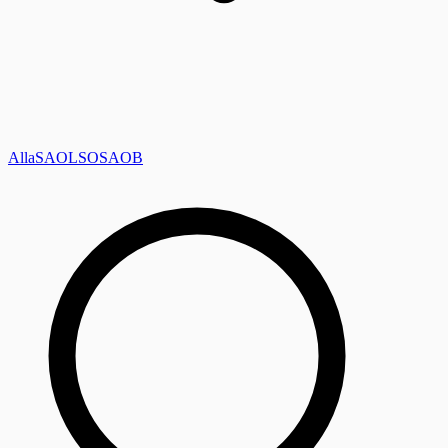
Alla
SAOL
SO
SAOB