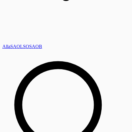
Alla
SAOL
SO
SAOB