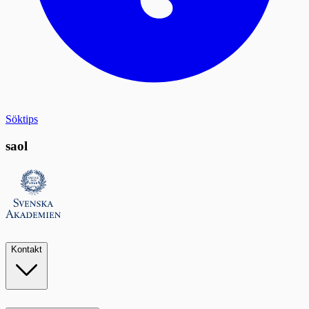
Söktips
saol
Kontakt