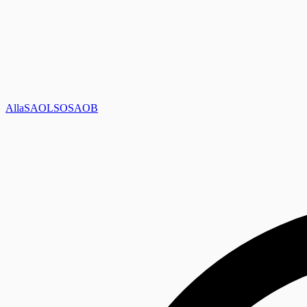
Alla
SAOL
SO
SAOB