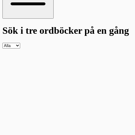
Sök i tre ordböcker
på en gång