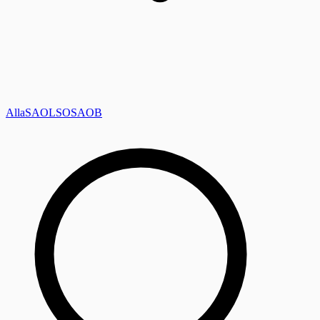
Alla
SAOL
SO
SAOB