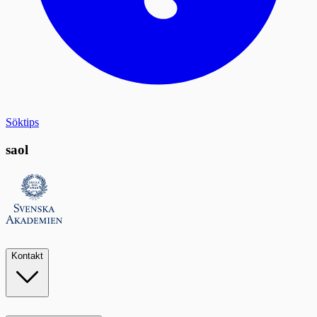
Söktips
saol
Kontakt