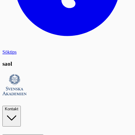
Söktips
saol
Kontakt