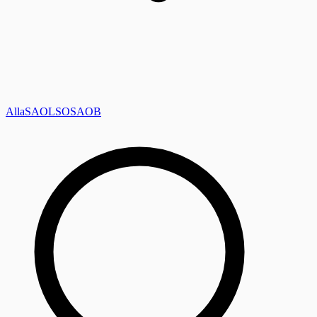
Alla
SAOL
SO
SAOB