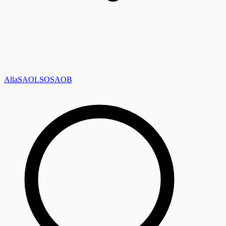
Alla
SAOL
SO
SAOB