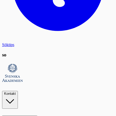
Söktips
so
Kontakt