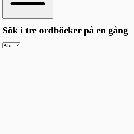
Sök i tre ordböcker
på en gång