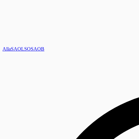
Alla
SAOL
SO
SAOB