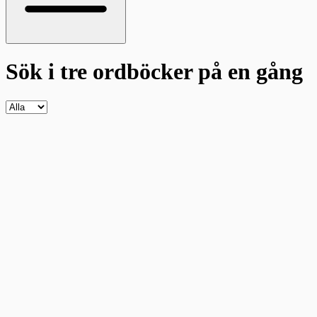
Sök i tre ordböcker
på en gång