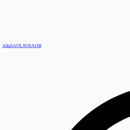
Alla
SAOL
SO
SAOB