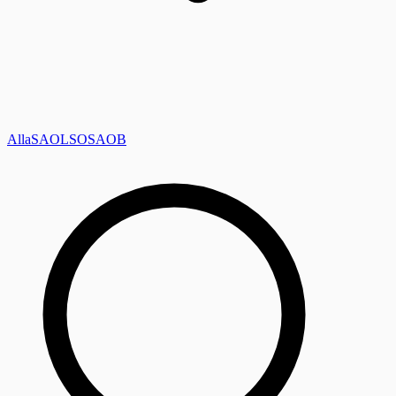
Alla
SAOL
SO
SAOB