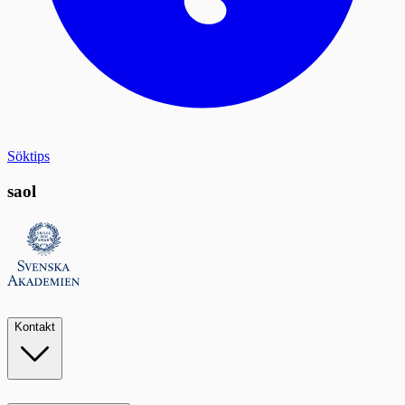
Söktips
saol
Kontakt