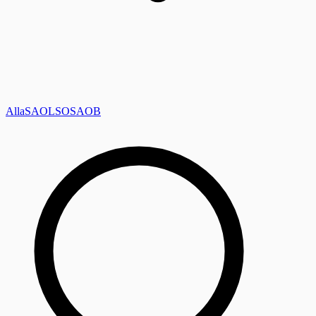
Alla
SAOL
SO
SAOB