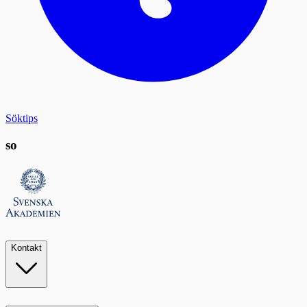
Söktips
so
Kontakt