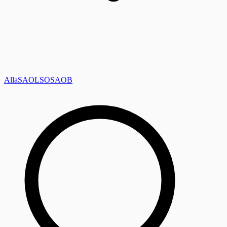
Alla
SAOL
SO
SAOB