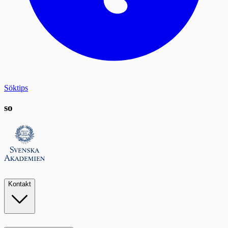
Söktips
so
Kontakt