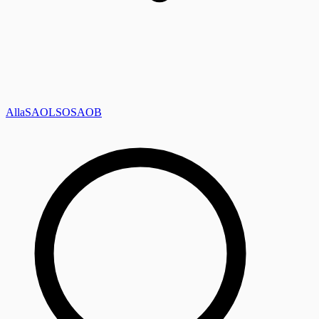
Alla
SAOL
SO
SAOB