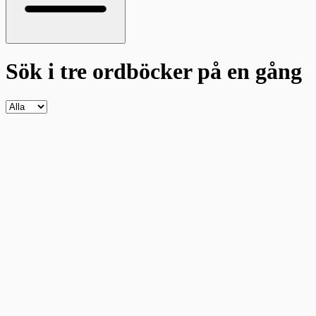
Sök i tre ordböcker
på en gång