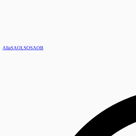
Alla
SAOL
SO
SAOB