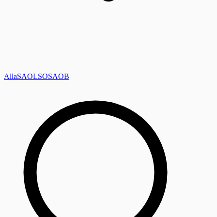
Alla
SAOL
SO
SAOB