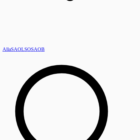
Alla
SAOL
SO
SAOB