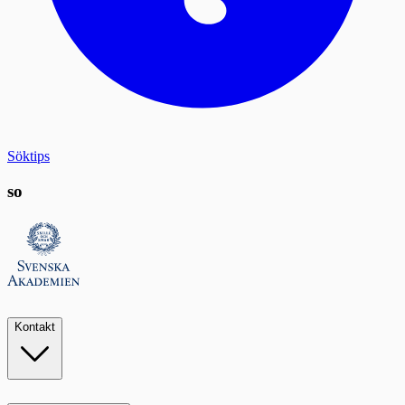
Söktips
so
Kontakt