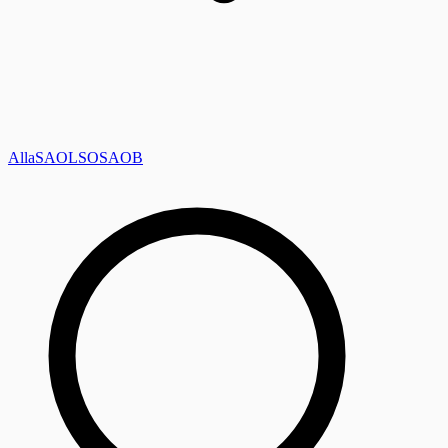
Alla
SAOL
SO
SAOB